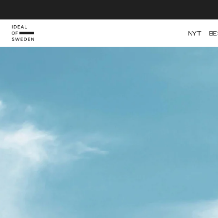
NYT
BE