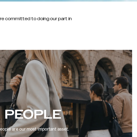
are committed to doing our part in
PEOPLE
eople are our most important asset.