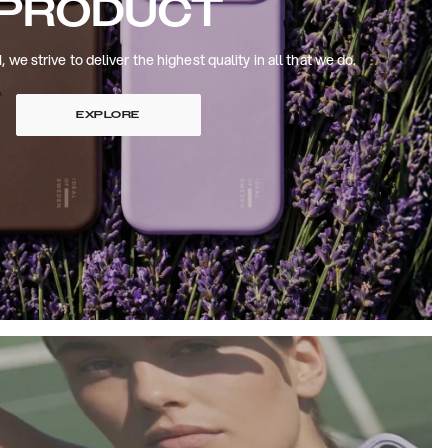
PRODUCT
 strive to deliver the highest quality in all that we do.
EXPLORE