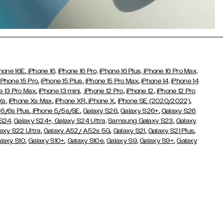
,
hone 16E
iPhone 16,
iPhone 16 Pro,
iPhone 16 Plus,
iPhone 16 Pro Max,
,
,
,
iPhone 15 Pro
iPhone 15 Plus
iPhone 15 Pro Max
iPhone 14,
iPhone 14
,
,
,
,
e 13 Pro Max
iPhone 13 mini
iPhone 12 Pro
iPhone 12
iPhone 12 Pro
,
,
,
,
,
Xs
iPhone Xs Max
iPhone XR
iPhone X
iPhone SE (2020/2022)
,
,
,
,
 6/6s Plus
iPhone 5/5s/SE
Galaxy S26
Galaxy S26+
Galaxy S26
,
S24,
Galaxy S24+,
Galaxy S24 Ultra,
Samsung Galaxy S23
Galaxy
,
,
,
,
axy S22 Ultra
Galaxy A52/ A52s 5G
Galaxy S21
Galaxy S21 Plus
,
,
,
,
,
laxy S10
Galaxy S10+
Galaxy S10e
Galaxy S9
Galaxy S9+
Galaxy