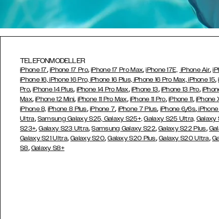
TELEFONMODELLER
,
,
,
,
iPhone 17
iPhone 17 Pro
iPhone 17 Pro Max
iPhone 17E,
iPhone Air
iP
,
iPhone 16, iPhone 16 Pro, iPhone 16 Plus, iPhone 16 Pro Max, iPhone 15
,
,
,
,
,
Pro
iPhone 14 Plus
iPhone 14 Pro Max
iPhone 13
iPhone 13 Pro
iPhon
,
,
,
,
,
Max
iPhone 12 Mini
iPhone 11 Pro Max
iPhone 11 Pro
iPhone 11
iPhone 
,
,
,
,
iPhone 8,
iPhone 8 Plus
iPhone 7
iPhone 7 Plus
iPhone 6/6s
iPhone
,
Ultra
Samsung Galaxy S25,
Galaxy S25+,
Galaxy S25 Ultra,
Galaxy 
,
,
,
,
S23+
Galaxy S23 Ultra
Samsung
Galaxy S22
Galaxy S22 Plus
Gal
,
,
,
,
Galaxy S21 Ultra
Galaxy S20
Galaxy S20 Plus
Galaxy S20 Ultra
Ga
,
S8
Galaxy S8+