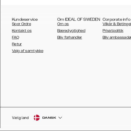
Kundeservice
Om IDEAL OF SWEDEN
Corporate info
Spor Ordre
Om os
Vilkår & Betinge
Kontakt os
Bæredygtighed
Privatpolitik
FAQ
Bliv forhandler
Bliv ambassadø
Retur
AUSTRALIA
Valg af samtykke
AUSTRIA
BELGIUM
CANADA
DANSK
DEUTSCH
ESPAÑOL
Vælg land
DANSK
EU