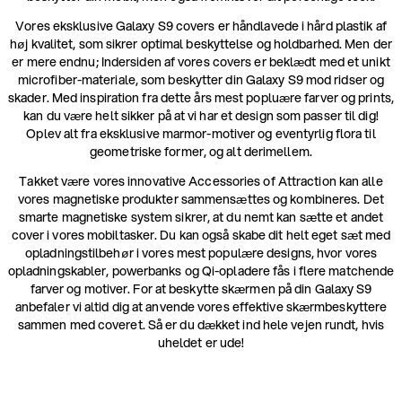
Vores eksklusive Galaxy S9 covers er håndlavede i hård plastik af
høj kvalitet, som sikrer optimal beskyttelse og holdbarhed. Men der
er mere endnu; Indersiden af vores covers er beklædt med et unikt
microfiber-materiale, som beskytter din Galaxy S9 mod ridser og
skader. Med inspiration fra dette års mest popluære farver og prints,
kan du være helt sikker på at vi har et design som passer til dig!
Oplev alt fra eksklusive marmor-motiver og eventyrlig flora til
geometriske former, og alt derimellem.
Takket være vores innovative Accessories of Attraction kan alle
vores magnetiske produkter sammensættes og kombineres. Det
smarte magnetiske system sikrer, at du nemt kan sætte et andet
cover i vores mobiltasker. Du kan også skabe dit helt eget sæt med
opladningstilbehør i vores mest populære designs, hvor vores
opladningskabler, powerbanks og Qi-opladere fås i flere matchende
farver og motiver. For at beskytte skærmen på din Galaxy S9
anbefaler vi altid dig at anvende vores effektive skærmbeskyttere
sammen med coveret. Så er du dækket ind hele vejen rundt, hvis
uheldet er ude!