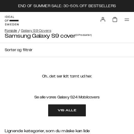
END OF SUMMER SALE: 30-50% OFF BESTSELLERS
/
Forside
Galaxy S9 Covers
Samsung Galaxy S9 cover
(0
Produkter
)
Sorter og filtrér
Oh.. det ser lidt tomt ud her.
Se alle vores Galaxy S24 Mobilcovers
VIS ALLE
Lignende kategorier, som du måske kan lide