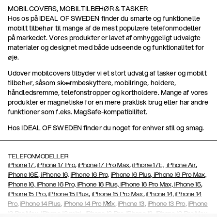
MOBILCOVERS, MOBILTILBEHØR & TASKER
Hos os på IDEAL OF SWEDEN finder du smarte og funktionelle
mobilt tilbehør til mange af de mest populære telefonmodeller
på markedet. Vores produkter er lavet af omhyggeligt udvalgte
materialer og designet med både udseende og funktionalitet for
øje.
Udover mobilcovers tilbyder vi et stort udvalg af tasker og mobilt
tilbehør, såsom skærmbeskyttere, mobilringe, holdere,
håndledsremme, telefonstropper og kortholdere. Mange af vores
produkter er magnetiske for en mere praktisk brug eller har andre
funktioner som f.eks. MagSafe-kompatibilitet.
Hos IDEAL OF SWEDEN finder du noget for enhver stil og smag.
TELEFONMODELLER
,
,
,
,
iPhone 17
iPhone 17 Pro
iPhone 17 Pro Max
iPhone 17E,
iPhone Air
,
iPhone 16E
iPhone 16,
iPhone 16 Pro,
iPhone 16 Plus,
iPhone 16 Pro Max,
,
iPhone 16, iPhone 16 Pro, iPhone 16 Plus, iPhone 16 Pro Max, iPhone 15
,
,
,
iPhone 15 Pro
iPhone 15 Plus
iPhone 15 Pro Max
iPhone 14,
iPhone 14
,
,
,
,
,
Pro
iPhone 14 Plus
iPhone 14 Pro Max
iPhone 13
iPhone 13 Pro
iPhone
,
,
,
,
,
13 Pro Max
iPhone 13 mini
iPhone 12 Pro
iPhone 12
iPhone 12 Pro Max