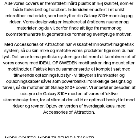
Alle vores covers er fremstillet i hård plastik af høj kvalitet, som er
både fleksibelt og holdbart. Indersiden er udført i et unikt
microfiber-materiale, som beskytter din Galaxy S10+ mod slag og
ridser. Vores designvalg er inspireret af årstidens nuancer og
materialer, og du vil derfor finde alt lige fra marmor og
blomstermønstre til geometriske former og eventyrlige motiver.
Med Accessories of Attraction har vi skabt et innovativt magnetisk
system, så du kan mixe og matche vores produkter lige som du har
lyst. Det smarte magnetiske system gør det nemt at kombinere et af
vores covers med IDEAL OF SWEDEN mobiltasker, ring mount eller
mobilholder. Faktisk kan du sammensætte et komplet sæt med
tilhørende opladningstudstyr - vi tilbyder strømkabler og
opladningskabler såvel som powerbanks i forskellige designs og
farver, så de matcher dit Galaxy S10+ cover. Vi anbefaler desuden at
udstyre din Galaxy S10+ med en af vores effektive
skærmbeskyttere, for at sikre at den altid er optimalt beskyttet mod
ridser og revner. Oplev en verden af hverdagsluksus, med
Accessories of Attraction.