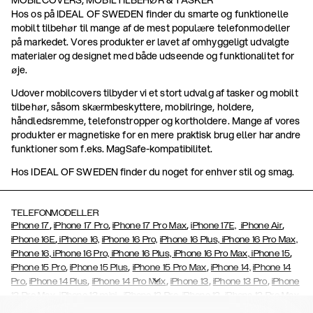
MOBILCOVERS, MOBILTILBEHØR & TASKER
Hos os på IDEAL OF SWEDEN finder du smarte og funktionelle
mobilt tilbehør til mange af de mest populære telefonmodeller
på markedet. Vores produkter er lavet af omhyggeligt udvalgte
materialer og designet med både udseende og funktionalitet for
øje.
Udover mobilcovers tilbyder vi et stort udvalg af tasker og mobilt
tilbehør, såsom skærmbeskyttere, mobilringe, holdere,
håndledsremme, telefonstropper og kortholdere. Mange af vores
produkter er magnetiske for en mere praktisk brug eller har andre
funktioner som f.eks. MagSafe-kompatibilitet.
Hos IDEAL OF SWEDEN finder du noget for enhver stil og smag.
TELEFONMODELLER
,
,
,
,
iPhone 17
iPhone 17 Pro
iPhone 17 Pro Max
iPhone 17E,
iPhone Air
,
iPhone 16E
iPhone 16,
iPhone 16 Pro,
iPhone 16 Plus,
iPhone 16 Pro Max,
,
iPhone 16, iPhone 16 Pro, iPhone 16 Plus, iPhone 16 Pro Max, iPhone 15
,
,
,
iPhone 15 Pro
iPhone 15 Plus
iPhone 15 Pro Max
iPhone 14,
iPhone 14
,
,
,
,
,
Pro
iPhone 14 Plus
iPhone 14 Pro Max
iPhone 13
iPhone 13 Pro
iPhone
,
,
,
,
,
13 Pro Max
iPhone 13 mini
iPhone 12 Pro
iPhone 12
iPhone 12 Pro Max
,
,
,
,
,
iPhone 12 Mini
iPhone 11 Pro Max
iPhone 11 Pro
iPhone 11
iPhone Xs