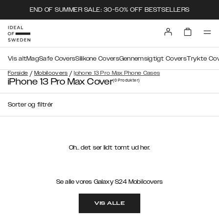
END OF SUMMER SALE: 30-50% OFF BESTSELLERS
Vis alt
MagSafe Covers
Silikone Covers
Gennemsigtigt Covers
Trykte Co
/
/
Forside
Mobilcovers
Iphone 13 Pro Max Phone Cases
iPhone 13 Pro Max Cover
(0
Produkter
)
Sorter og filtrér
Oh.. det ser lidt tomt ud her.
Se alle vores Galaxy S24 Mobilcovers
VIS ALLE