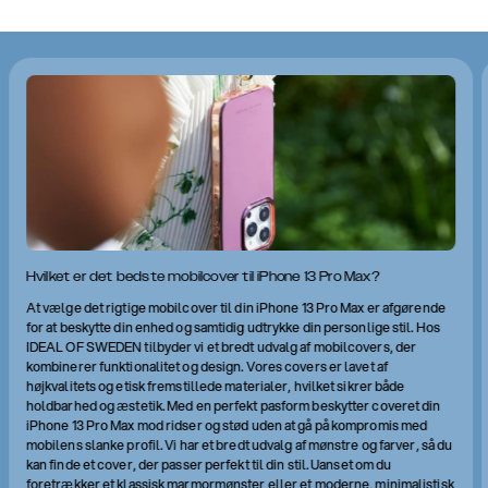
Hvilket er det bedste mobilcover til iPhone 13 Pro Max?
At vælge det rigtige mobilcover til din iPhone 13 Pro Max er afgørende
for at beskytte din enhed og samtidig udtrykke din personlige stil. Hos
IDEAL OF SWEDEN tilbyder vi et bredt udvalg af mobilcovers, der
kombinerer funktionalitet og design. Vores covers er lavet af
højkvalitets og etisk fremstillede materialer, hvilket sikrer både
holdbarhed og æstetik. Med en perfekt pasform beskytter coveret din
iPhone 13 Pro Max mod ridser og stød uden at gå på kompromis med
mobilens slanke profil. Vi har et bredt udvalg af mønstre og farver, så du
kan finde et cover, der passer perfekt til din stil. Uanset om du
foretrækker et klassisk marmormønster eller et moderne, minimalistisk