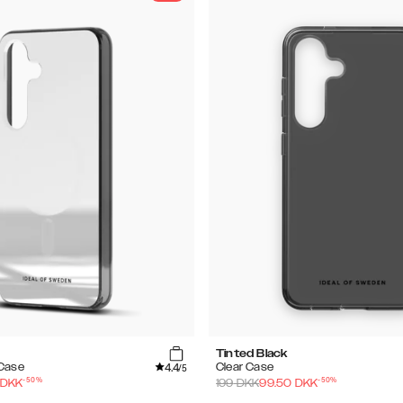
Tinted Black
4.4
 Case
Clear Case
/5
-
50
%
-
50
%
DKK
199
DKK
99.50
DKK