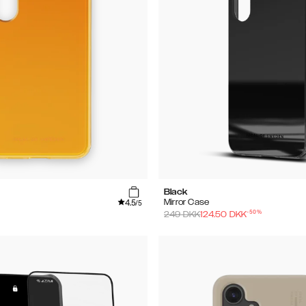
Black
4.5
Mirror Case
/5
-
50
%
249
DKK
124.50
DKK