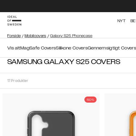
NYT
BE
Forside
/
Mobilcovers
/
Galaxy S25 Phonecase
Vis alt
MagSafe Covers
Silikone Covers
Gennemsigtigt Cover
SAMSUNG GALAXY S25 COVERS
17
Produkter
50%
Sortér
Sorter
efter:
Anbefalede