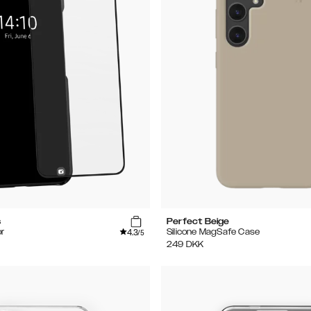
s
Perfect Beige
4.3
r
Silicone MagSafe Case
/5
249
DKK