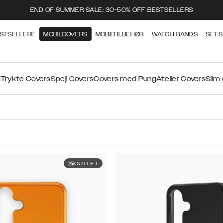
END OF SUMMER SALE: 30-50% OFF BESTSELLERS
STSELLERE
MOBILCOVERS
MOBILTILBEHØR
WATCH BANDS
SETS
s
Trykte Covers
Spejl Covers
Covers med Pung
Atelier Covers
Slim
OUTLET