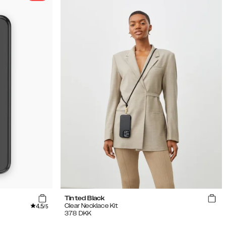
Tinted Black
4.5
Clear Necklace Kit
/5
378
DKK