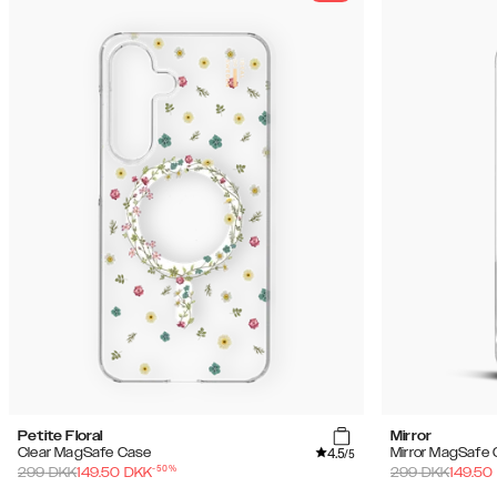
Petite Floral
Mirror
4.5
Clear MagSafe Case
Mirror MagSafe
/5
-
50
%
299
DKK
149.50
DKK
299
DKK
149.50