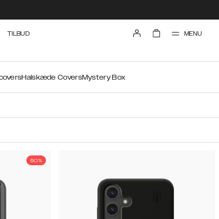
MENU
TILBUD
 covers
Halskæde Covers
Mystery Box
50%