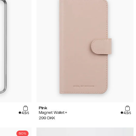
Pink
4.5
4.5
Magnet Wallet+
/5
/5
299
DKK
50%