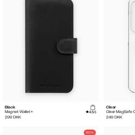
Black
Clear
4.5
Magnet Wallet+
Clear MagSafe 
/5
299
DKK
249
DKK
50%