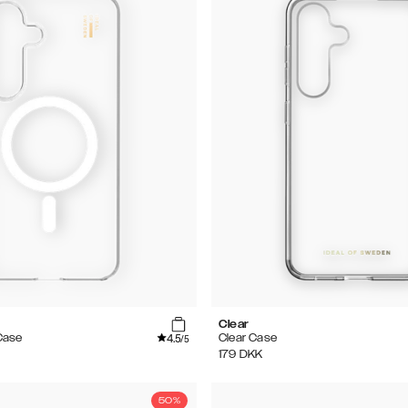
Clear
4.5
Case
Clear Case
/5
179
DKK
50%