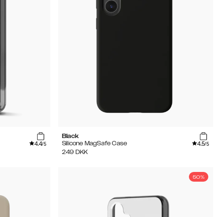
Black
4.4
4.5
Silicone MagSafe Case
/5
/5
249
DKK
50%