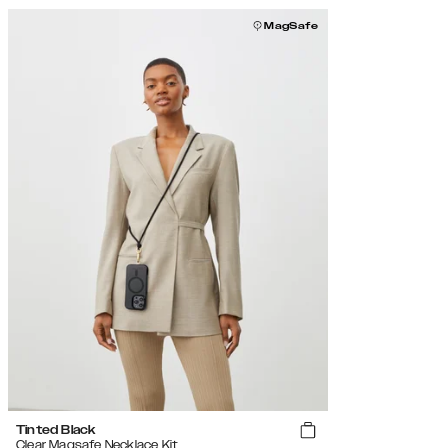
MagSafe
Tinted Black
Clear Magsafe Necklace Kit