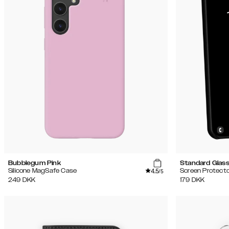
Bubblegum Pink
Standard Glas
4.5
Silicone MagSafe Case
Screen Protecto
/5
249
DKK
179
DKK