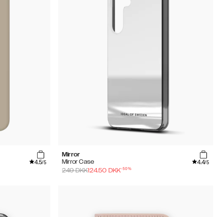
Mirror
4.5
4.4
Mirror Case
/5
/5
-
50
%
249
DKK
124.50
DKK