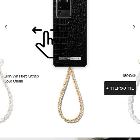
189
DKK
Slim Wristlet Strap
Gold Chain
+
TILFØJ TIL