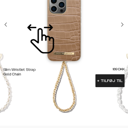
189
DKK
Slim Wristlet Strap
Gold Chain
+
TILFØJ TIL