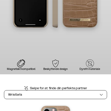
Magnetiskt kompatibel
Beskyttende design
Dyrefri materiale
Swipe for at finde din perfekte partner
Wristlets