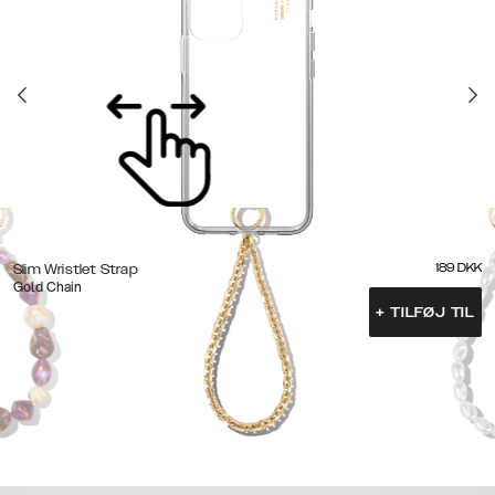
189
DKK
Slim Wristlet Strap
Gold Chain
+
TILFØJ TIL