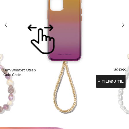
189
DKK
Slim Wristlet Strap
Gold Chain
+
TILFØJ TIL