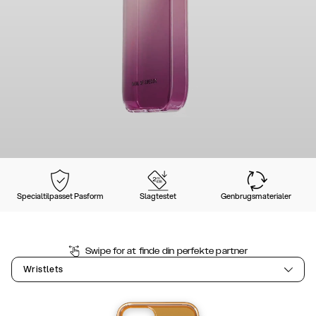
Specialtilpasset Pasform
Slagtestet
Genbrugsmaterialer
Swipe for at finde din perfekte partner
Wristlets