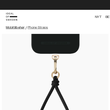
NYT
BE
Mobiltilbehør
/
Phone Straps