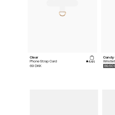
Clear
Candy
4.4
Phone Strap Card
Wristle
/5
69
DKK
89.50