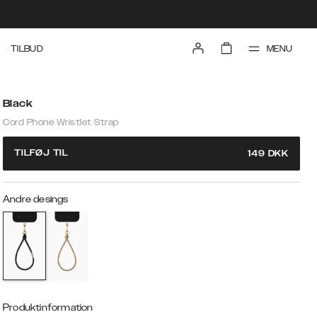
MENU
TILBUD
Black
Cord Phone Wristlet Strap
TILFØJ TIL
149
DKK
Andre desings
Produktinformation