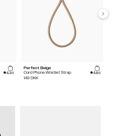
Perfect Beige
Perfect Beig
4.3
4.6
Cord Phone Wristlet Strap
Cord Phone S
/5
/5
149
DKK
179
DKK