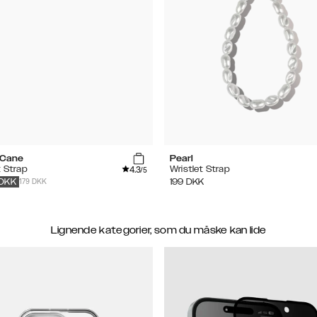
 Cane
Pearl
4.3
t Strap
Wristlet Strap
/5
179 DKK
199
DKK
DKK
Lignende kategorier, som du måske kan lide