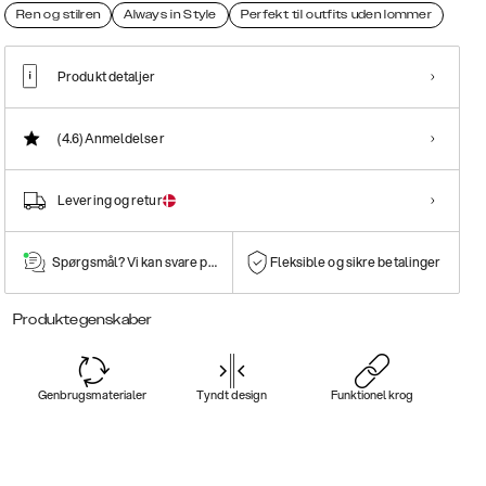
Ren og stilren
Always in Style
Perfekt til outfits uden lommer
Produkt detaljer
(4.6)
Anmeldelser
Levering og retur
Spørgsmål? Vi kan svare på dem!
Fleksible og sikre betalinger
Produktegenskaber
Genbrugsmaterialer
Tyndt design
Funktionel krog