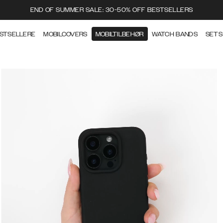
END OF SUMMER SALE: 30-50% OFF BESTSELLERS
STSELLERE
MOBILCOVERS
MOBILTILBEHØR
WATCH BANDS
SETS