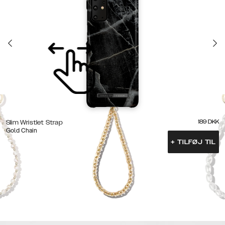
189
DKK
Slim Wristlet Strap
Gold Chain
+
TILFØJ TIL