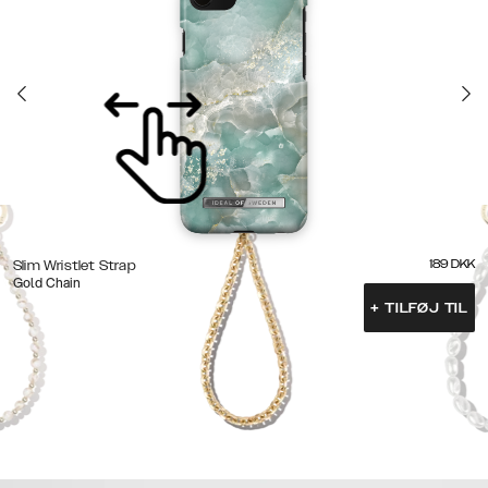
189
DKK
Slim Wristlet Strap
Gold Chain
+
TILFØJ TIL