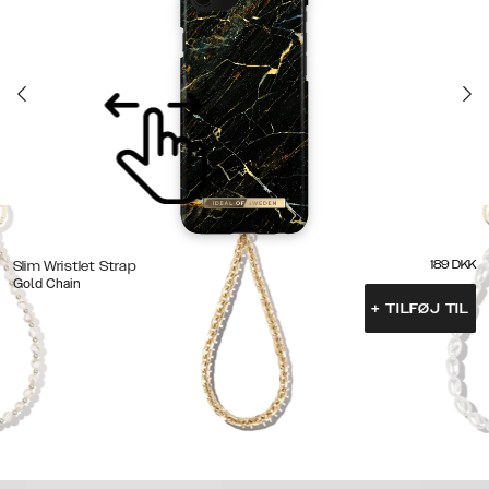
189
DKK
Slim Wristlet Strap
Gold Chain
+
TILFØJ TIL