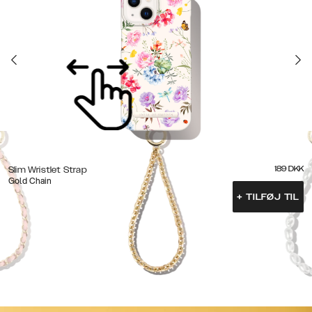
189
DKK
Slim Wristlet Strap
Gold Chain
+
TILFØJ TIL