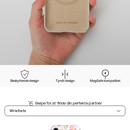
Beskyttende design
Tyndt design
MagSafe kompatibel
Swipe for at finde din perfekte partner
Wristlets