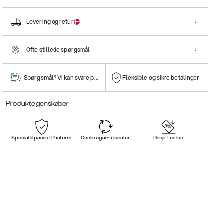
Levering og retur
Ofte stillede spørgsmål
Spørgsmål? Vi kan svare på dem!
Fleksible og sikre betalinger
Produktegenskaber
Specialtilpasset Pasform
Genbrugsmaterialer
Drop Tested