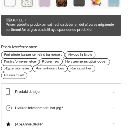
OUTLET
Prisen på dette produkt er sat ned, da det er en del af vores udgående
sortiment for at give plads til nye spændende produkter
Produktinformation
Forhøjede kanter omkring kameraet
Always in Style
Forårsfornemmelse
Power red
Helt gennemsigtigt cover
Ægte blomster
Romantiske vibes
Klar og stilren
Passer til alt
Produkt detaljer
Hvilken telefonmodel har jeg?
(4.5)
Anmeldelser