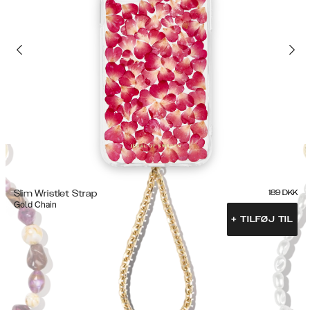
Slim Wristlet Strap
189
DKK
Gold Chain
+
TILFØJ TIL