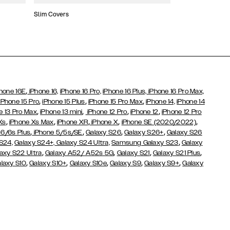
Slim Covers
Covers med Pung
,
hone 16E
iPhone 16,
iPhone 16 Pro,
iPhone 16 Plus,
iPhone 16 Pro Max,
,
,
,
iPhone 15 Pro
iPhone 15 Plus
iPhone 15 Pro Max
iPhone 14,
iPhone 14
,
,
,
,
e 13 Pro Max
iPhone 13 mini
iPhone 12 Pro
iPhone 12
iPhone 12 Pro
,
,
,
,
,
Xs
iPhone Xs Max
iPhone XR
iPhone X
iPhone SE (2020/2022)
,
,
,
,
 6/6s Plus
iPhone 5/5s/SE
Galaxy S26
Galaxy S26+
Galaxy S26
,
S24,
Galaxy S24+,
Galaxy S24 Ultra,
Samsung Galaxy S23
Galaxy
,
,
,
,
axy S22 Ultra
Galaxy A52/ A52s 5G
Galaxy S21
Galaxy S21 Plus
,
,
,
,
,
laxy S10
Galaxy S10+
Galaxy S10e
Galaxy S9
Galaxy S9+
Galaxy