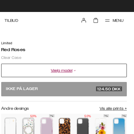
MENU
TILBUD
Limited
Red Roses
Clear Case
Vælg model
249 DKK
IKKE PÅ LAGER
124.50
DKK
Andre desings
Vis alle prints
+
50%
50%