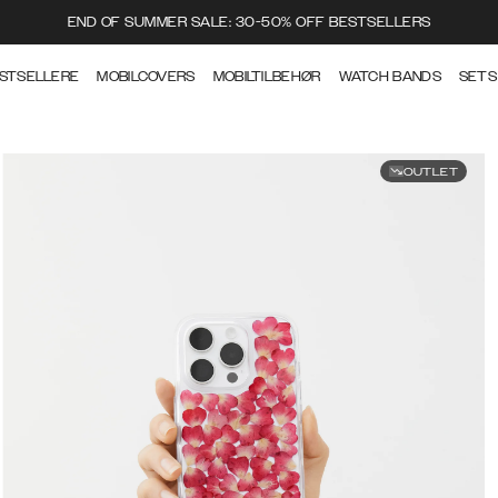
END OF SUMMER SALE: 30-50% OFF BESTSELLERS
STSELLERE
MOBILCOVERS
MOBILTILBEHØR
WATCH BANDS
SETS
OUTLET