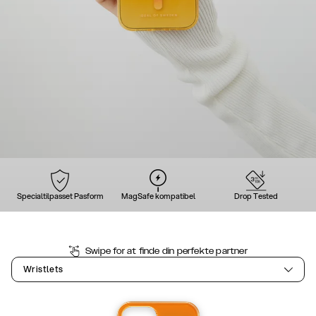
Specialtilpasset Pasform
MagSafe kompatibel
Drop Tested
Swipe for at finde din perfekte partner
Wristlets