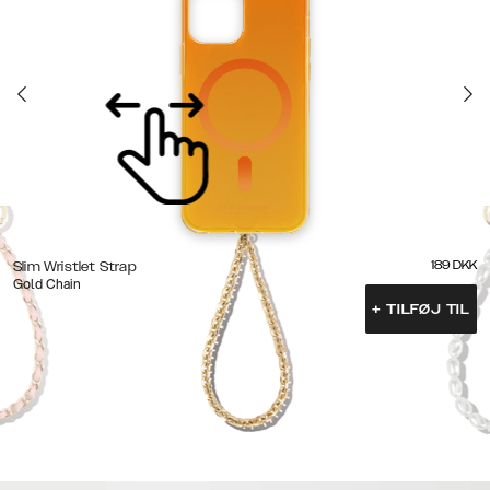
189
DKK
Slim Wristlet Strap
Gold Chain
+
TILFØJ TIL