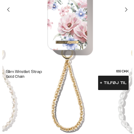
Slim Wristlet Strap
189
DKK
Gold Chain
+
TILFØJ TIL