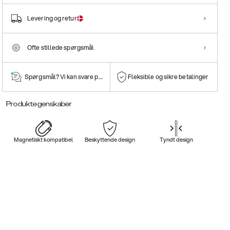
Levering og retur
Ofte stillede spørgsmål
Spørgsmål? Vi kan svare på dem!
Fleksible og sikre betalinger
Produktegenskaber
Magnetiskt kompatibel
Beskyttende design
Tyndt design