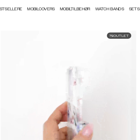
STSELLERE
MOBILCOVERS
MOBILTILBEHØR
WATCH BANDS
SETS
OUTLET