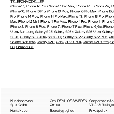
TELEFONMODELLER
,
,
,
,
iPhone 17
iPhone 17 Pro
iPhone 17 Pro Max
iPhone 17E,
iPhone Air
iP
,
iPhone 16, iPhone 16 Pro, iPhone 16 Plus, iPhone 16 Pro Max, iPhone 15
,
,
,
,
,
Pro
iPhone 14 Plus
iPhone 14 Pro Max
iPhone 13
iPhone 13 Pro
iPhon
,
,
,
,
,
Max
iPhone 12 Mini
iPhone 11 Pro Max
iPhone 11 Pro
iPhone 11
iPhone 
,
,
,
,
iPhone 8,
iPhone 8 Plus
iPhone 7
iPhone 7 Plus
iPhone 6/6s
iPhone
,
Ultra
Samsung Galaxy S25,
Galaxy S25+,
Galaxy S25 Ultra,
Galaxy 
,
,
,
,
S23+
Galaxy S23 Ultra
Samsung
Galaxy S22
Galaxy S22 Plus
Gal
,
,
,
,
Galaxy S21 Ultra
Galaxy S20
Galaxy S20 Plus
Galaxy S20 Ultra
Ga
,
S8
Galaxy S8+
Kundeservice
Om IDEAL OF SWEDEN
Corporate info
Spor Ordre
Om os
Vilkår & Betinge
Kontakt os
Bæredygtighed
Privatpolitik