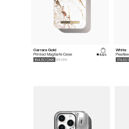
Carrara Gold
White
4.6
Printed MagSafe Case
Pearlis
/5
329 DKK
164.50
DKK
174.50