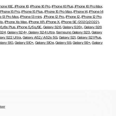
,
hone 16E
iPhone 16,
iPhone 16 Pro,
iPhone 16 Plus,
iPhone 16 Pro Max,
,
,
,
iPhone 15 Pro
iPhone 15 Plus
iPhone 15 Pro Max
iPhone 14,
iPhone 14
,
,
,
,
e 13 Pro Max
iPhone 13 mini
iPhone 12 Pro
iPhone 12
iPhone 12 Pro
,
,
,
,
,
Xs
iPhone Xs Max
iPhone XR
iPhone X
iPhone SE (2020/2022)
,
,
,
,
 6/6s Plus
iPhone 5/5s/SE
Galaxy S26
Galaxy S26+
Galaxy S26
,
S24,
Galaxy S24+,
Galaxy S24 Ultra,
Samsung Galaxy S23
Galaxy
,
,
,
,
axy S22 Ultra
Galaxy A52/ A52s 5G
Galaxy S21
Galaxy S21 Plus
,
,
,
,
,
laxy S10
Galaxy S10+
Galaxy S10e
Galaxy S9
Galaxy S9+
Galaxy
lser