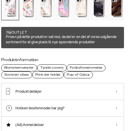
OUTLET
Prisen på dette produkt er sat ned, da det er en del af vores udgående
sortiment for at give plads til nye spændende produkter
Produktinformation
Blomstermønster
Tynde covers
Forårsfornemmelse
Sommer vibes
Print der holder
Pop of Colour
Produkt detaljer
Hvilken telefonmodel har jeg?
(4.6)
Anmeldelser