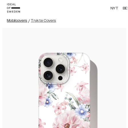
NYT
BE
Mobilcovers
/
Trykte Covers