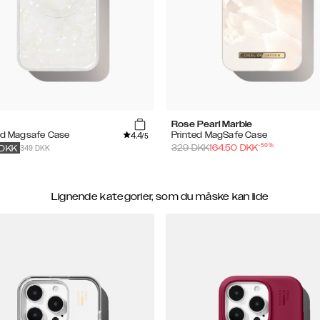
Rose Pearl Marble
4.4
ed Magsafe Case
Printed MagSafe Case
/5
-
50
%
349 DKK
329
DKK
164.50
DKK
DKK
Lignende kategorier, som du måske kan lide