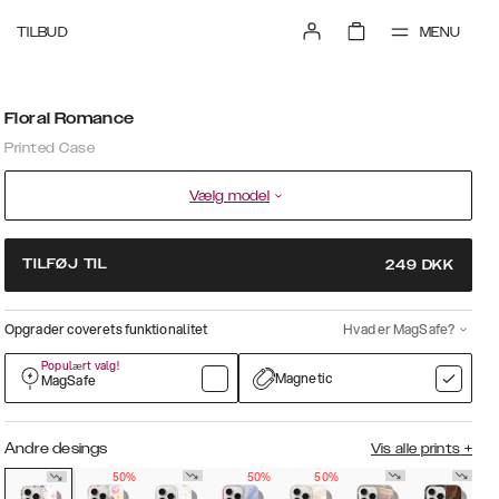
MENU
TILBUD
Floral Romance
Printed Case
Vælg model
TILFØJ TIL
249
DKK
Opgrader coverets funktionalitet
Hvad er MagSafe?
Populært valg!
Magnetic
MagSafe
Andre desings
Vis alle prints
+
50%
50%
50%