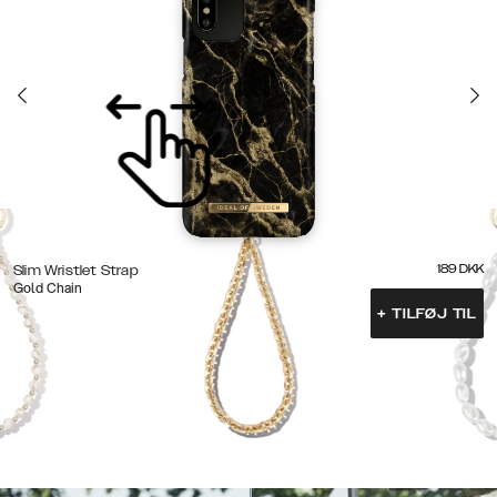
189
DKK
Slim Wristlet Strap
Gold Chain
+
TILFØJ TIL