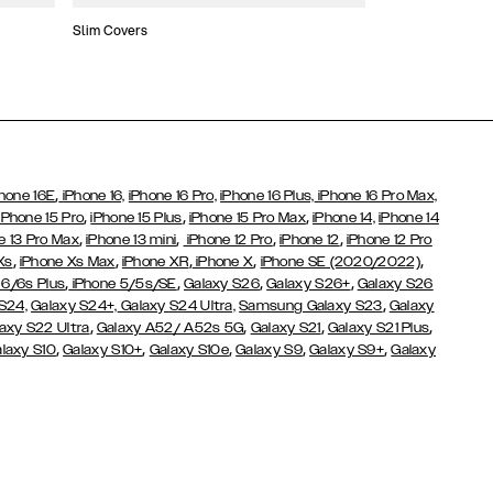
Slim Covers
Covers med Pung
,
hone 16E
iPhone 16,
iPhone 16 Pro,
iPhone 16 Plus,
iPhone 16 Pro Max,
,
,
,
iPhone 15 Pro
iPhone 15 Plus
iPhone 15 Pro Max
iPhone 14,
iPhone 14
,
,
,
,
e 13 Pro Max
iPhone 13 mini
iPhone 12 Pro
iPhone 12
iPhone 12 Pro
,
,
,
,
,
Xs
iPhone Xs Max
iPhone XR
iPhone X
iPhone SE (2020/2022)
,
,
,
,
 6/6s Plus
iPhone 5/5s/SE
Galaxy S26
Galaxy S26+
Galaxy S26
,
S24,
Galaxy S24+,
Galaxy S24 Ultra,
Samsung Galaxy S23
Galaxy
,
,
,
,
axy S22 Ultra
Galaxy A52/ A52s 5G
Galaxy S21
Galaxy S21 Plus
,
,
,
,
,
laxy S10
Galaxy S10+
Galaxy S10e
Galaxy S9
Galaxy S9+
Galaxy