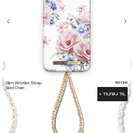
Slim Wristlet Strap
189
DKK
Gold Chain
+
TILFØJ TIL