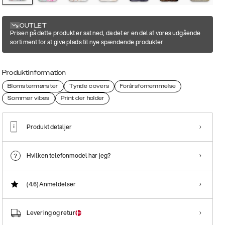
OUTLET
Prisen på dette produkt er sat ned, da det er en del af vores udgående
sortiment for at give plads til nye spændende produkter
Produktinformation
Blomstermønster
Tynde covers
Forårsfornemmelse
Sommer vibes
Print der holder
Produkt detaljer
Hvilken telefonmodel har jeg?
(4.6)
Anmeldelser
Levering og retur