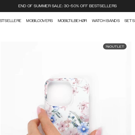
END OF SUMMER SALE: 30-50% OFF BESTSELLERS
STSELLERE
MOBILCOVERS
MOBILTILBEHØR
WATCH BANDS
SETS
OUTLET