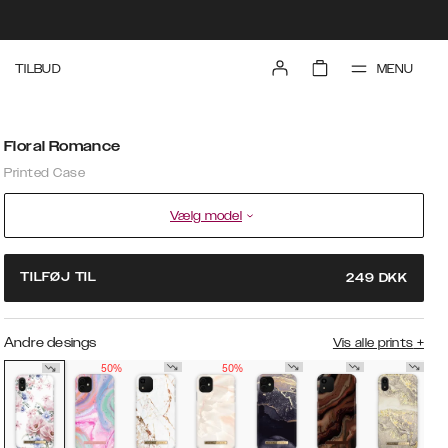
MENU
TILBUD
Floral Romance
Printed Case
Vælg model
TILFØJ TIL
249
DKK
Andre desings
Vis alle prints
+
50%
50%