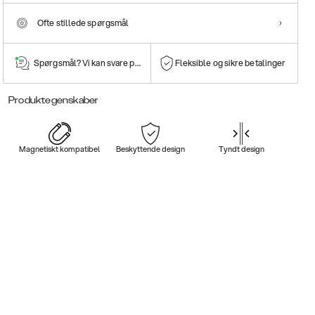
Ofte stillede spørgsmål
Spørgsmål? Vi kan svare på dem!
Fleksible og sikre betalinger
Produktegenskaber
Magnetiskt kompatibel
Beskyttende design
Tyndt design