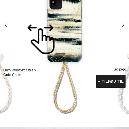
189
DKK
Slim Wristlet Strap
Gold Chain
+
TILFØJ TIL