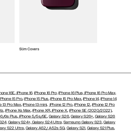
Slim Covers
Covers med Pung
,
hone 16E
iPhone 16,
iPhone 16 Pro,
iPhone 16 Plus,
iPhone 16 Pro Max,
,
,
,
iPhone 15 Pro
iPhone 15 Plus
iPhone 15 Pro Max
iPhone 14,
iPhone 14
,
,
,
,
e 13 Pro Max
iPhone 13 mini
iPhone 12 Pro
iPhone 12
iPhone 12 Pro
,
,
,
,
,
Xs
iPhone Xs Max
iPhone XR
iPhone X
iPhone SE (2020/2022)
,
,
,
,
 6/6s Plus
iPhone 5/5s/SE
Galaxy S26
Galaxy S26+
Galaxy S26
,
S24,
Galaxy S24+,
Galaxy S24 Ultra,
Samsung Galaxy S23
Galaxy
,
,
,
,
axy S22 Ultra
Galaxy A52/ A52s 5G
Galaxy S21
Galaxy S21 Plus