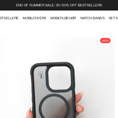
END OF SUMMER SALE: 30-50% OFF BESTSELLERS
STSELLERE
MOBILCOVERS
MOBILTILBEHØR
WATCH BANDS
SETS
50%