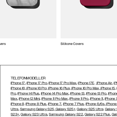
vers
Silikone Covers
TELEFONMODELLER
,
,
,
,
iPhone 17
iPhone 17 Pro
iPhone 17 Pro Max
iPhone 17E,
iPhone Air
iP
,
iPhone 16, iPhone 16 Pro, iPhone 16 Plus, iPhone 16 Pro Max, iPhone 15
,
,
,
,
,
Pro
iPhone 14 Plus
iPhone 14 Pro Max
iPhone 13
iPhone 13 Pro
iPhon
,
,
,
,
,
Max
iPhone 12 Mini
iPhone 11 Pro Max
iPhone 11 Pro
iPhone 11
iPhone 
,
,
,
,
iPhone 8,
iPhone 8 Plus
iPhone 7
iPhone 7 Plus
iPhone 6/6s
iPhone
,
Ultra
Samsung Galaxy S25,
Galaxy S25+,
Galaxy S25 Ultra,
Galaxy 
,
,
,
,
S23+
Galaxy S23 Ultra
Samsung
Galaxy S22
Galaxy S22 Plus
Gal