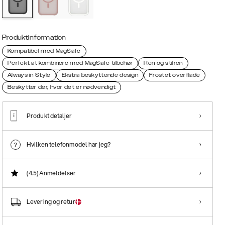
Produktinformation
Kompatibel med MagSafe
Perfekt at kombinere med MagSafe tilbehør
Ren og stilren
Always in Style
Ekstra beskyttende design
Frostet overflade
Beskytter der, hvor det er nødvendigt
Produkt detaljer
Hvilken telefonmodel har jeg?
(4.5)
Anmeldelser
Levering og retur