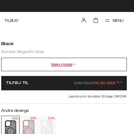
MENU
TILBUD
Black
Bumper Magsafe Case
Vælg model
-
50
%
TILFØJ TIL
349
DKK
174.50
DKK
Laveste pris i de sidste 30 dage: 349 DKK
Andre desings
50%
50%
50%