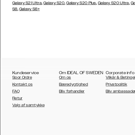
,
,
,
,
Galaxy S21 Ultra
Galaxy S20
Galaxy S20 Plus
Galaxy S20 Ultra
Ga
,
S8
Galaxy S8+
Kundeservice
Om IDEAL OF SWEDEN
Corporate info
Spor Ordre
Om os
Vilkår & Betinge
Kontakt os
Bæredygtighed
Privatpolitik
FAQ
Bliv forhandler
Bliv ambassadø
Retur
AUSTRALIA
Valg af samtykke
AUSTRIA
BELGIUM