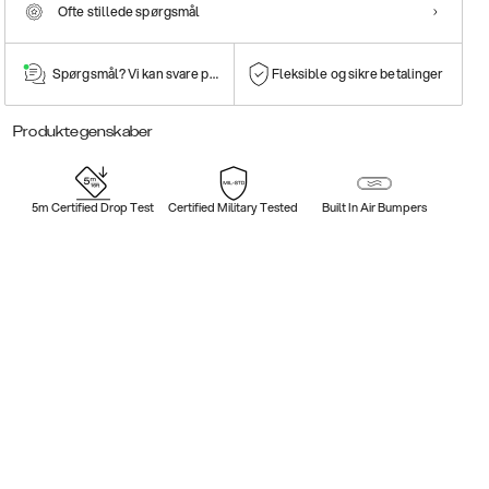
Ofte stillede spørgsmål
Spørgsmål? Vi kan svare på dem!
Fleksible og sikre betalinger
Produktegenskaber
5m Certified Drop Test
Certified Military Tested
Built In Air Bumpers