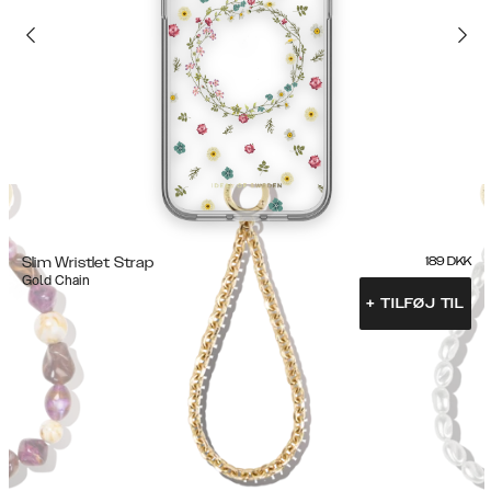
Slim Wristlet Strap
189
DKK
Gold Chain
+
TILFØJ TIL