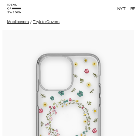
NYT
BE
Mobilcovers
/
Trykte Covers