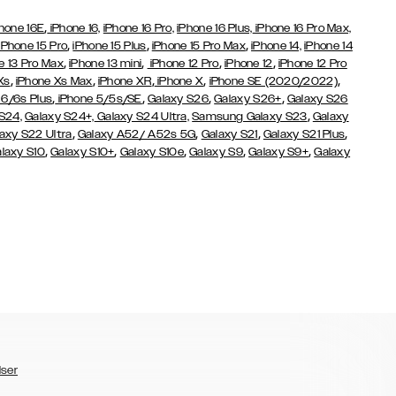
,
hone 16E
iPhone 16,
iPhone 16 Pro,
iPhone 16 Plus,
iPhone 16 Pro Max,
,
,
,
iPhone 15 Pro
iPhone 15 Plus
iPhone 15 Pro Max
iPhone 14,
iPhone 14
,
,
,
,
e 13 Pro Max
iPhone 13 mini
iPhone 12 Pro
iPhone 12
iPhone 12 Pro
,
,
,
,
,
Xs
iPhone Xs Max
iPhone XR
iPhone X
iPhone SE (2020/2022)
,
,
,
,
 6/6s Plus
iPhone 5/5s/SE
Galaxy S26
Galaxy S26+
Galaxy S26
,
S24,
Galaxy S24+,
Galaxy S24 Ultra,
Samsung Galaxy S23
Galaxy
,
,
,
,
axy S22 Ultra
Galaxy A52/ A52s 5G
Galaxy S21
Galaxy S21 Plus
,
,
,
,
,
laxy S10
Galaxy S10+
Galaxy S10e
Galaxy S9
Galaxy S9+
Galaxy
lser