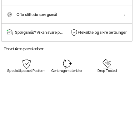
Ofte stillede spørgsmål
Spørgsmål? Vi kan svare på dem!
Fleksible og sikre betalinger
Produktegenskaber
Specialtilpasset Pasform
Genbrugsmaterialer
Drop Tested