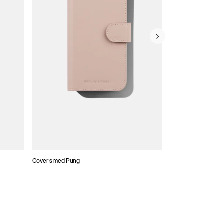
Covers med Pung
Atelier Covers