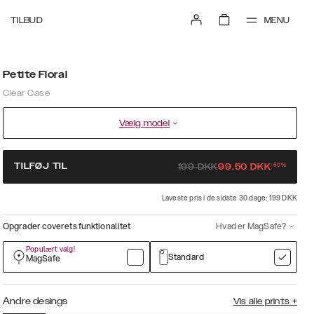
MENU
TILBUD
Petite Floral
Clear Case
Vælg model
-
50
%
TILFØJ TIL
199
DKK
99.50
DKK
Laveste pris i de sidste 30 dage: 199 DKK
Opgrader coverets funktionalitet
Hvad er MagSafe?
Populært valg!
Standard
MagSafe
Andre desings
Vis alle prints
+