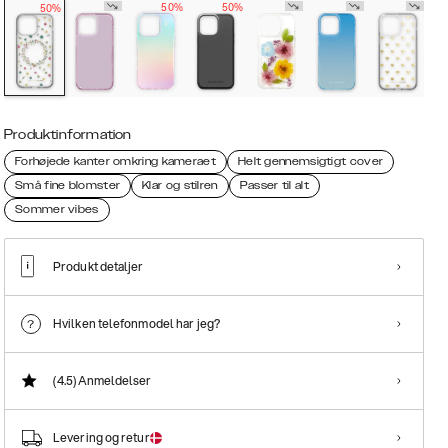
50%
50%
50%
Produktinformation
Forhøjede kanter omkring kameraet
Helt gennemsigtigt cover
Små fine blomster
Klar og stilren
Passer til alt
Sommer vibes
Produkt detaljer
Hvilken telefonmodel har jeg?
(4.5)
Anmeldelser
Levering og retur