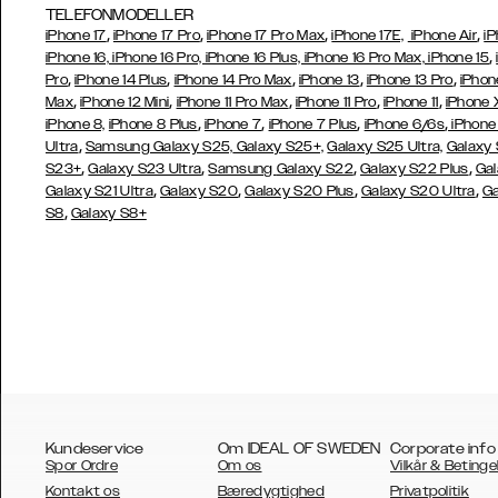
TELEFONMODELLER
,
,
,
,
iPhone 17
iPhone 17 Pro
iPhone 17 Pro Max
iPhone 17E,
iPhone Air
iP
,
iPhone 16, iPhone 16 Pro, iPhone 16 Plus, iPhone 16 Pro Max, iPhone 15
,
,
,
,
,
Pro
iPhone 14 Plus
iPhone 14 Pro Max
iPhone 13
iPhone 13 Pro
iPhon
,
,
,
,
,
Max
iPhone 12 Mini
iPhone 11 Pro Max
iPhone 11 Pro
iPhone 11
iPhone 
,
,
,
,
iPhone 8,
iPhone 8 Plus
iPhone 7
iPhone 7 Plus
iPhone 6/6s
iPhone
,
Ultra
Samsung Galaxy S25,
Galaxy S25+,
Galaxy S25 Ultra,
Galaxy 
,
,
,
,
S23+
Galaxy S23 Ultra
Samsung
Galaxy S22
Galaxy S22 Plus
Gal
,
,
,
,
Galaxy S21 Ultra
Galaxy S20
Galaxy S20 Plus
Galaxy S20 Ultra
Ga
,
S8
Galaxy S8+
Kundeservice
Om IDEAL OF SWEDEN
Corporate info
Spor Ordre
Om os
Vilkår & Betinge
Kontakt os
Bæredygtighed
Privatpolitik