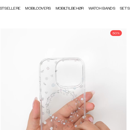
STSELLERE
MOBILCOVERS
MOBILTILBEHØR
WATCH BANDS
SETS
50%