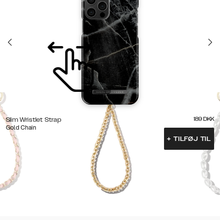
189
DKK
Slim Wristlet Strap
Gold Chain
+
TILFØJ TIL