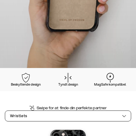
Beskyttende design
Tyndt design
MagSafe kompatibel
Swipe for at finde din perfekte partner
Wristlets